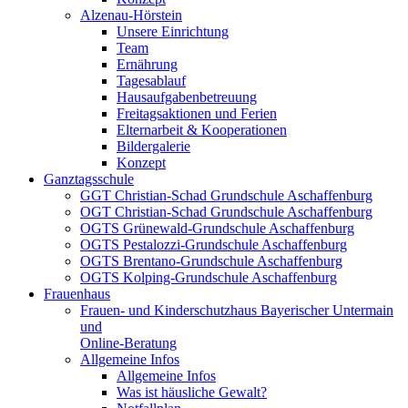
Alzenau-Hörstein
Unsere Einrichtung
Team
Ernährung
Tagesablauf
Hausaufgabenbetreuung
Freitagsaktionen und Ferien
Elternarbeit & Kooperationen
Bildergalerie
Konzept
Ganztagsschule
GGT Christian-Schad Grundschule Aschaffenburg
OGT Christian-Schad Grundschule Aschaffenburg
OGTS Grünewald-Grundschule Aschaffenburg
OGTS Pestalozzi-Grundschule Aschaffenburg
OGTS Brentano-Grundschule Aschaffenburg
OGTS Kolping-Grundschule Aschaffenburg
Frauenhaus
Frauen- und Kinderschutzhaus Bayerischer Untermain
und
Online-Beratung
Allgemeine Infos
Allgemeine Infos
Was ist häusliche Gewalt?