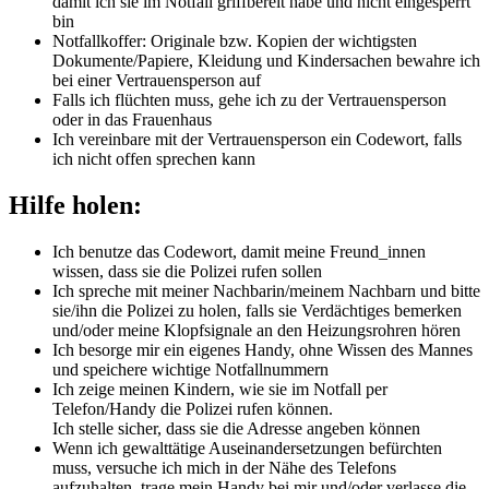
damit ich sie im Notfall griffbereit habe und nicht eingesperrt
bin
Notfallkoffer: Originale bzw. Kopien der wichtigsten
Dokumente/Papiere, Kleidung und Kindersachen bewahre ich
bei einer Vertrauensperson auf
Falls ich flüchten muss, gehe ich zu der Vertrauensperson
oder in das Frauenhaus
Ich vereinbare mit der Vertrauensperson ein Codewort, falls
ich nicht offen sprechen kann
Hilfe holen:
Ich benutze das Codewort, damit meine Freund_innen
wissen, dass sie die Polizei rufen sollen
Ich spreche mit meiner Nachbarin/meinem Nachbarn und bitte
sie/ihn die Polizei zu holen, falls sie Verdächtiges bemerken
und/oder meine Klopfsignale an den Heizungsrohren hören
Ich besorge mir ein eigenes Handy, ohne Wissen des Mannes
und speichere wichtige Notfallnummern
Ich zeige meinen Kindern, wie sie im Notfall per
Telefon/Handy die Polizei rufen können.
Ich stelle sicher, dass sie die Adresse angeben können
Wenn ich gewalttätige Auseinandersetzungen befürchten
muss, versuche ich mich in der Nähe des Telefons
aufzuhalten, trage mein Handy bei mir und/oder verlasse die