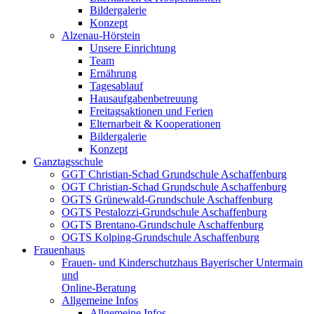
Bildergalerie
Konzept
Alzenau-Hörstein
Unsere Einrichtung
Team
Ernährung
Tagesablauf
Hausaufgabenbetreuung
Freitagsaktionen und Ferien
Elternarbeit & Kooperationen
Bildergalerie
Konzept
Ganztagsschule
GGT Christian-Schad Grundschule Aschaffenburg
OGT Christian-Schad Grundschule Aschaffenburg
OGTS Grünewald-Grundschule Aschaffenburg
OGTS Pestalozzi-Grundschule Aschaffenburg
OGTS Brentano-Grundschule Aschaffenburg
OGTS Kolping-Grundschule Aschaffenburg
Frauenhaus
Frauen- und Kinderschutzhaus Bayerischer Untermain
und
Online-Beratung
Allgemeine Infos
Allgemeine Infos