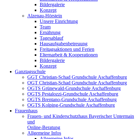
Bildergalerie
Konzept
Alzenau-Hörstein
Unsere Einrichtung
Team
Ernährung
Tagesablauf
Hausaufgabenbetreuung
Freitagsaktionen und Ferien
Elternarbeit & Kooperationen
Bildergalerie
Konzept
Ganztagsschule
GGT Christian-Schad Grundschule Aschaffenburg
OGT Christian-Schad Grundschule Aschaffenburg
OGTS Grünewald-Grundschule Aschaffenburg
OGTS Pestalozzi-Grundschule Aschaffenburg
OGTS Brentano-Grundschule Aschaffenburg
OGTS Kolping-Grundschule Aschaffenburg
Frauenhaus
Frauen- und Kinderschutzhaus Bayerischer Untermain
und
Online-Beratung
Allgemeine Infos
Allgemeine Infos