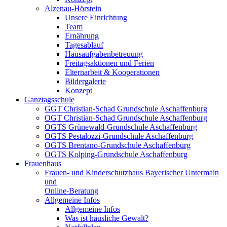
Alzenau-Hörstein
Unsere Einrichtung
Team
Ernährung
Tagesablauf
Hausaufgabenbetreuung
Freitagsaktionen und Ferien
Elternarbeit & Kooperationen
Bildergalerie
Konzept
Ganztagsschule
GGT Christian-Schad Grundschule Aschaffenburg
OGT Christian-Schad Grundschule Aschaffenburg
OGTS Grünewald-Grundschule Aschaffenburg
OGTS Pestalozzi-Grundschule Aschaffenburg
OGTS Brentano-Grundschule Aschaffenburg
OGTS Kolping-Grundschule Aschaffenburg
Frauenhaus
Frauen- und Kinderschutzhaus Bayerischer Untermain
und
Online-Beratung
Allgemeine Infos
Allgemeine Infos
Was ist häusliche Gewalt?